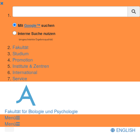
✖
Suchbegriff
Mit
Google™
suchen
Interne Suche nutzen
(eingeschränkte Ergebnisqualität)
Fakultät
Studium
Promotion
Institute & Zentren
International
Service
Fakultät für Biologie und Psychologie
Menü
Menü
ENGLISH